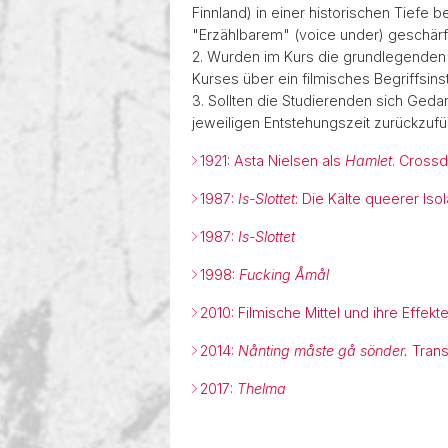
Prosaliteratur der späten Vormoder
Finnland) in einer historischen Tiefe 
"Erzählbarem" (voice under) geschärf
2. Wurden im Kurs die grundlegenden B
Kurses über ein filmisches Begriffsin
3. Sollten die Studierenden sich Ged
jeweiligen Entstehungszeit zurückzufüh
1921: Asta Nielsen als
Hamlet
. Cross
1987:
Is-Slottet
: Die Kälte queerer Isol
1987:
Is-Slottet
1998:
Fucking Åmål
2010: Filmische Mittel und ihre Effekt
2014:
Nånting måste gå sönder.
Trans
2017:
Thelma