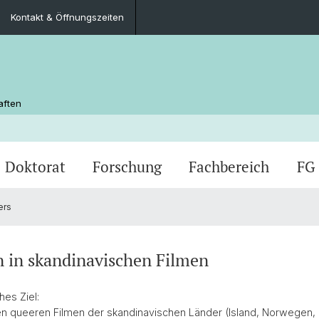
Kontakt & Öffnungszeiten
aften
Doktorat
Forschung
Fachbereich
FG
ers
,
Veranstaltungen
Master Nordistik
Schweizerische Gesellschaft für
Bibliothek
Posters
Kurz u
Memory
Kontak
Blogs
nkte
Skandinavische Studien
und Pr
men
Tagungen
Reade
 in skandinavischen Filmen
Auslandaufenthalte
Stiftu
hes Ziel:
Icelandic Legal Manuscripts Research
Arbeit
FAQ
ralen queeren Filmen der skandinavischen Länder (Island, Norwege