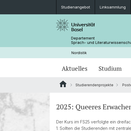
Studienangebot
Linksammlung
Departement
Sprach- und Literaturwissensch
Nordistik
Aktuelles
Studium
Studierendenprojekte
Post
News
Bachelor Nordistik
Nachhallende Netzwerke. Diskursive
Personen
Lektüreempfehlung
räumliche und personelle Knotenpu
altnordistischer Forschungsparadig
Bildergalerie
Podcasts
2025: Queeres Erwachen
(1650–1950)
EUCOR-Netzwerk Skandinavistik
Der Kurs im FS25 verfolgte ein dreifac
Romanhaftwerden. Skandinavische
Linksammlung
1. Sollten die Studierenden mit zent