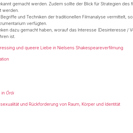
ne
Network
Altnord
bekannt gemacht werden. Zudem sollte der Blick für Strategien des f
t werden.
egriffe und Techniken der traditionellen Filmanalyse vermittelt, 
strumentarium verfügten.
anken dazu gemacht haben, worauf das Interesse (Desinteresse / Ve
ren ist.
dressing und queere Liebe in Nielsens Shakespeareverfilmung
ation
e in
Órói
sexualität und Rückforderung von Raum, Körper und Identität