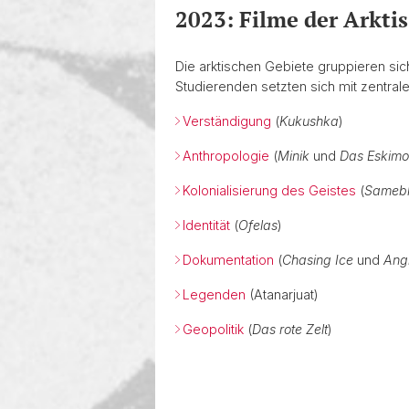
2023: Filme der Arkti
Die arktischen Gebiete gruppieren sic
Studierenden setzten sich mit zentral
Verständigung
(
Kukushka
)
Anthropologie
(
Minik
und
Das Eskim
Kolonialisierung des Geistes
(
Sameb
Identität
(
Ofelas
)
Dokumentation
(
Chasing Ice
und
Ang
Legenden
(Atanarjuat)
Geopolitik
(
Das rote Zelt
)