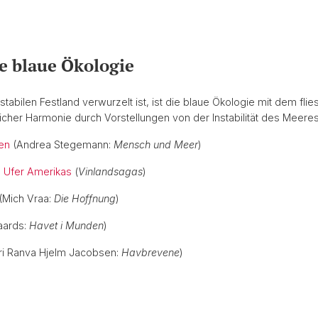
e blaue Ökologie
abilen Festland verwurzelt ist, ist die blaue Ökologie mit dem fl
icher Harmonie durch Vorstellungen von der Instabilität des Meeres
en
(Andrea Stegemann:
Mensch und Meer
)
 Ufer Amerikas
(
Vinlandsagas
)
(Mich Vraa:
Die Hoffnung
)
aards:
Havet i Munden
)
ri Ranva Hjelm Jacobsen:
Havbrevene
)