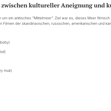
s zwischen kultureller Aneignung und 
h um ein arktisches "Mittelmeer". Ziel war es, dieses Meer filmisc
en Filmen der skandinavischen, russischen, amerikanischen und kan
obaby
)
lod
)
ry Inuk
)