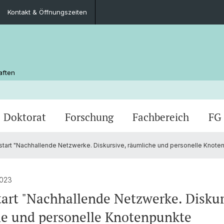
Kontakt & Öffnungszeiten
aften
Doktorat
Forschung
Fachbereich
FG
start "Nachhallende Netzwerke. Diskursive, räumliche und personelle Knotenpu
,
Veranstaltungen
Master Nordistik
Schweizerische Gesellschaft für
Bibliothek
Posters
Kurz u
Memory
Kontak
Blogs
nkte
Skandinavische Studien
und Pr
men
Tagungen
Reade
2023
Auslandaufenthalte
Stiftu
tart "Nachhallende Netzwerke. Diskur
e und personelle Knotenpunkte
Icelandic Legal Manuscripts Research
Arbeit
FAQ