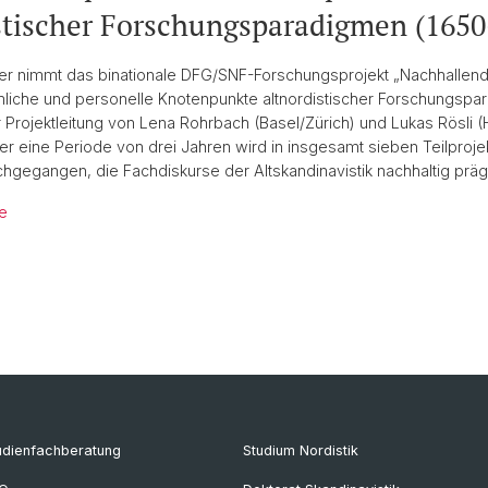
ne
Network
Altnord
stischer Forschungsparadigmen (1650
r nimmt das binationale DFG/SNF-Forschungsprojekt „Nachhallen
mliche und personelle Knotenpunkte altnordistischer Forschungspa
r Projektleitung von Lena Rohrbach (Basel/Zürich) und Lukas Rösli (
Über eine Periode von drei Jahren wird in insgesamt sieben Teilproje
gegangen, die Fachdiskurse der Altskandinavistik nachhaltig präg
te
udienfachberatung
Studium Nordistik