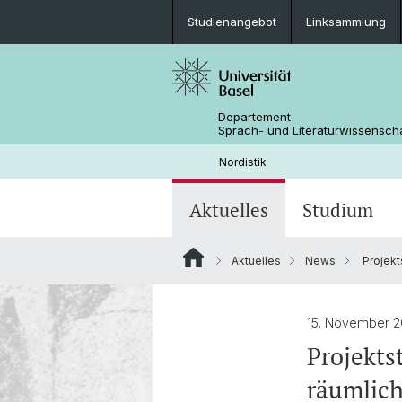
Studienangebot
Linksammlung
Departement
Sprach- und Literaturwissensch
Nordistik
Aktuelles
Studium
Aktuelles
News
Projekt
News
Bachelor Nordistik
Nachhallende Netzwerke. Diskursive
Personen
Lektüreempfehlung
räumliche und personelle Knotenpu
altnordistischer Forschungsparadig
Bildergalerie
Podcasts
15. November 
(1650–1950)
EUCOR-Netzwerk Skandinavistik
Projekts
räumlich
Romanhaftwerden. Skandinavische
Linksammlung