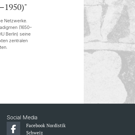
istik"
–1950)"
de Netzwerke.
radigmen (1650–
HU Berlin) seine
kten zentralen
ten.
Social Media
Facebook Nordistik
Schweiz