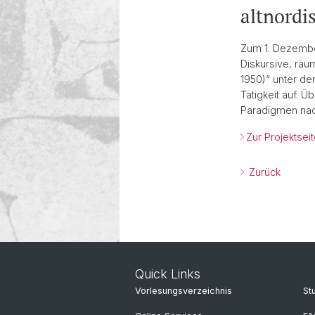
Prosaliteratur der späten Vormoder
altnordi
Zum 1. Dezembe
Diskursive, räu
1950)“ unter de
Tätigkeit auf. 
Paradigmen nach
Zur Projektsei
Zurück
Quick Links
Vorlesungsverzeichnis
St